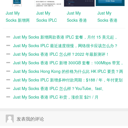
Just My
Just My
Just My
Just My
Socks 新增两
Socks IPLC
Socks 香港
Socks 香港
款香港 IPLC
最近速度很
IPLC 怎么
IPLC 新增
套餐，月付
慢，网络很卡
样？2022 年
300GB 套
Just My Socks 新增两款香港 IPLC 套餐，月付 15 美元起，
15 美元起，
应该怎么办？
最新测评！
餐：100Mbps
EARLY ACCESS 抢先体验中
Just My Socks IPLC 最近速度很慢，网络很卡应该怎么办？
EARLY
带宽，三网
Just My Socks 香港 IPLC 怎么样？2022 年最新测评！
ACCESS 抢
IPLC，月付
Just My Socks 香港 IPLC 新增 300GB 套餐：100Mbps 带宽，
先体验中
49 美元
三网 IPLC，月付 49 美元
Just My Socks Hong Kong 的价格为什么比 HK IPLC 要贵？两
个香港套餐的区别是什么？怎么选择？
Just My Socks IPLC 新增多种付款周期：$188 / 年，年付更划
算
Just My Socks 香港 IPLC 怎么样？YouTube、fast、
speedtest、延迟全方面评测
Just My Socks 香港 IPLC 补货，涨价至 $21 / 月
发表我的评论