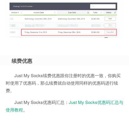
续费优惠
Just My Socks续费优惠跟你注册时的优惠一致，你购买
时使用了优惠码，那么续费就自动使用同样的优惠码进行续
费。
Just My Socks优惠码汇总：
Just My Socks优惠码汇总与
使用教程
。