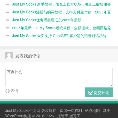
后怎么使用？
Just My Socks 新手教程：搬瓦工官方机场，搬瓦工酸酸服务
（2025 年更
新）
（2025 年更新）
Just My Socks注册与购买教程，支持支付宝付款（2025年更
新）
Just My Socks优惠码整理汇总2025年最新
2025年最新Just My Socks退款教程：全额退款，金额原路返
回
Just My Socks 全面支持 ChatGPT 客户端的语音对话功能
（Voice chat）
发表我的评论
表情
提交评论
Just My Socks中文网
版权所有，保留一切权利 ·
站点地图
· 基于
WordPress构建 © 2018-2026 · 托管于
搬瓦工