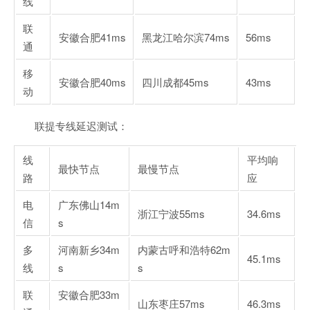
线
联
安徽合肥
41ms
黑龙江哈尔滨
74ms
56ms
通
移
安徽合肥
40ms
四川成都
45ms
43ms
动
联提专线延迟测试：
线
平均响
最快节点
最慢节点
路
应
电
广东佛山
14m
浙江宁波
55ms
34.6ms
信
s
多
河南新乡
34m
内蒙古呼和浩特
62m
45.1ms
线
s
s
联
安徽合肥
33m
山东枣庄
57ms
46.3ms