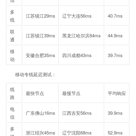
多
江苏镇江
29ms
辽宁大连
56ms
40.7ms
线
联
江苏镇江
39ms
黑龙江哈尔滨
64ms
44.9ms
通
移
安徽合肥
35ms
四川成都
43ms
39.7ms
动
移动专线延迟测试：
线
最快节点
最慢节点
平均响应
路
电
广东佛山
16ms
江西吉安
56ms
39.9ms
信
多
浙江绍兴
45ms
辽宁沈阳
68ms
52.9ms