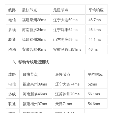
线路
最快节点
最慢节点
平均响应
电信
福建泉州
28ms
辽宁大连
60ms
46.7ms
多线
河南新乡
34ms
辽宁沈阳
64ms
46.4ms
联通
福建福州
26ms
山东枣庄
59ms
44.1ms
移动
安徽合肥
40ms
安徽马鞍山
51ms
46ms
3、移动专线延迟测试
线路
最快节点
最慢节点
平均响应
电信
福建泉州
39ms
辽宁大连
74ms
52ms
多线
河南新乡
46ms
江苏徐州
70ms
56.1ms
联通
福建福州
37ms
天津
71ms
54.6ms