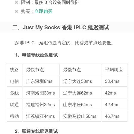
限制：最多 3 台设备同时登陆
购买：
立即购买
二、Just My Socks 香港 IPLC 延迟测试
深港 IPLC，延迟低是肯定的，比香港节点还要低。
1、电信专线延迟测试
线路
最快节点
最慢节点
平均响应
电信
广东深圳
8ms
辽宁大连
58ms
33.4ms
多线
河南洛阳
33ms
辽宁大连
62ms
42ms
联通
福建福州
22ms
山东枣庄
54ms
42.4ms
移动
江苏镇江
44ms
安徽马鞍山
50ms
46.7ms
2、联通专线延迟测试