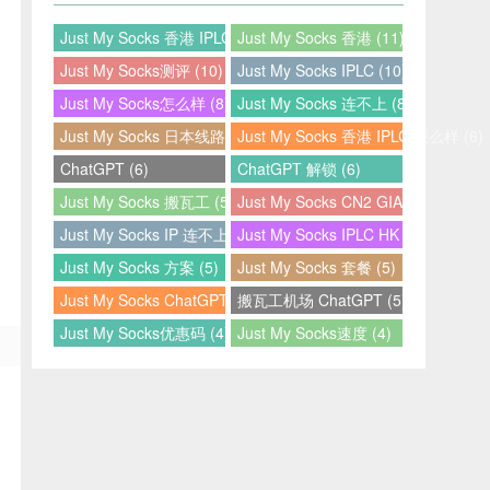
Just My Socks 香港 IPLC (12)
Just My Socks 香港 (11)
Just My Socks测评 (10)
Just My Socks IPLC (10)
Just My Socks怎么样 (8)
Just My Socks 连不上 (8)
Just My Socks 日本线路 (7)
Just My Socks 香港 IPLC 怎么样 (6)
ChatGPT (6)
ChatGPT 解锁 (6)
Just My Socks 搬瓦工 (5)
Just My Socks CN2 GIA (5)
Just My Socks IP 连不上 (5)
Just My Socks IPLC HK (5)
Just My Socks 方案 (5)
Just My Socks 套餐 (5)
Just My Socks ChatGPT (5)
搬瓦工机场 ChatGPT (5)
Just My Socks优惠码 (4)
Just My Socks速度 (4)