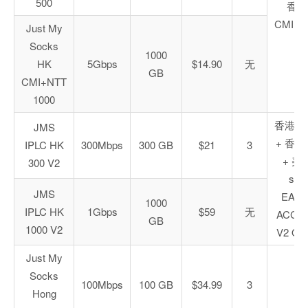
500
香港
CMI+N
Just My
Socks
1000
HK
5Gbps
$14.90
无
GB
CMI+NTT
1000
香港 IP
JMS
+ 香港 
IPLC HK
300Mbps
300 GB
$21
3
+ 美
300 V2
s53
JMS
EARL
1000
IPLC HK
1Gbps
$59
无
ACCE
GB
1000 V2
V2 ON
Just My
Socks
100Mbps
100 GB
$34.99
3
Hong