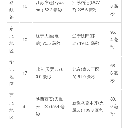
动
江苏宿迁(7yc.c
江苏宿迁(UOV
10
8 毫
线
om) 52.2 毫秒
Z) 225.6 毫秒
秒
路
东
95.
北
辽宁大连(电
辽宁沈阳(移
10
4 毫
地
信) 75.5 毫秒
动) 194.5 毫秒
秒
区
华
68.
北
北京(天翼云) 6
北京(青云三区
17
6 毫
地
0.0 毫秒
A) 81.0 毫秒
秒
区
西
陕西西安(天翼
80.
北
新疆乌鲁木齐(天
6
云二区) 59.4 毫
0 毫
地
翼云) 109.8 毫秒
秒
秒
区