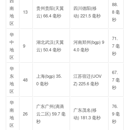
西
88.
南
贵州贵阳(天翼
四川德阳(移
13
8 毫
地
云) 66.4 毫秒
动) 221.5 毫秒
秒
区
华
71.
中
湖北武汉(天翼
河南郑州(bgp) 9
9
7 毫
地
云) 50.4 毫秒
4.0 毫秒
秒
区
华
67.
东
上海(bgp) 35.
江苏宿迁(UOV
48
7 毫
地
0 毫秒
Z) 225.6 毫秒
秒
区
华
广东广州(滴滴
76.
南
广东茂名(移
26
云二区) 59.7 毫
9 毫
地
动) 181.3 毫秒
秒
秒
区