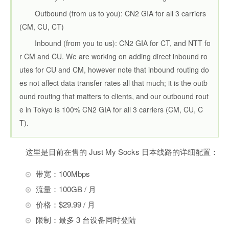
Outbound (from us to you): CN2 GIA for all 3 carriers
(CM, CU, CT)
Inbound (from you to us): CN2 GIA for CT, and NTT fo
r CM and CU. We are working on adding direct inbound ro
utes for CU and CM, however note that inbound routing do
es not affect data transfer rates all that much; it is the outb
ound routing that matters to clients, and our outbound rout
e in Tokyo is 100% CN2 GIA for all 3 carriers (CM, CU, C
T).
这里是目前在售的 Just My Socks 日本线路的详细配置：
带宽：100Mbps
流量：100GB / 月
价格：$29.99 / 月
限制：最多 3 台设备同时登陆