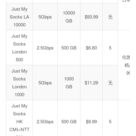
Just My
10000
Socks LA
5Gbps
$93.99
无
GB
10000
Just My
Socks
2.5Gbps
500 GB
$6.80
5
London
伦敦联
500
精品
Just My
9929
Socks
1000
5Gbps
$11.29
无
London
GB
1000
Just My
Socks
HK
2.5Gbps
500 GB
$8.99
5
CMI+NTT