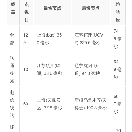
线
点
均
最快节点
最慢节点
路
数
响
目
应
74.
全
12
上海(bgp) 35.
江苏宿迁(UOV
8 毫
部
9
0 毫秒
Z) 225.6 毫秒
秒
联
64.
通
江苏镇江(联
辽宁沈阳(联
13
9 毫
线
通) 38.6 毫秒
通) 97.0 毫秒
秒
路
电
66.
信
上海(天翼云一
新疆乌鲁木齐(天
60
7 毫
线
区) 37.8 毫秒
翼云) 109.8 毫秒
秒
路
移
179.