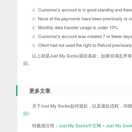
Customer’s account is in good standing and ther
None of the payments have been previously or cu
Monthly data transfer usage is under 10%
Customer’s account was created 7 or fewer day
Client had not used the right to Refund previously
以上就是Just My Socks退款条款，如果你满足所
回。
更多文章
关于Just My Socks如何退款，以及退款流程，
回
》
转载请注明：
Just My Socks中文网
»
Just My 