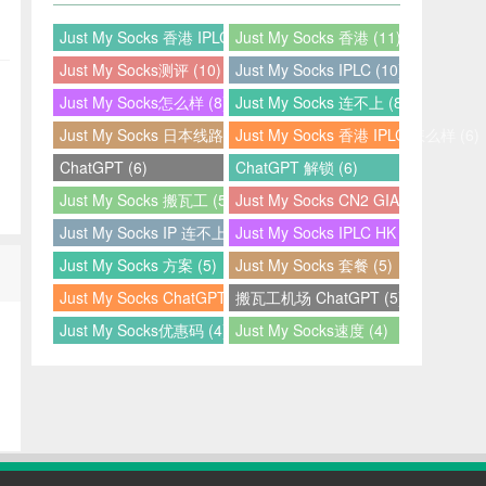
Just My Socks 香港 IPLC (12)
Just My Socks 香港 (11)
Just My Socks测评 (10)
Just My Socks IPLC (10)
Just My Socks怎么样 (8)
Just My Socks 连不上 (8)
Just My Socks 日本线路 (7)
Just My Socks 香港 IPLC 怎么样 (6)
ChatGPT (6)
ChatGPT 解锁 (6)
Just My Socks 搬瓦工 (5)
Just My Socks CN2 GIA (5)
Just My Socks IP 连不上 (5)
Just My Socks IPLC HK (5)
Just My Socks 方案 (5)
Just My Socks 套餐 (5)
Just My Socks ChatGPT (5)
搬瓦工机场 ChatGPT (5)
Just My Socks优惠码 (4)
Just My Socks速度 (4)