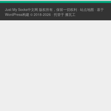
开启并...
Just My Socks中文网
版权所有，保留一切权利 ·
站点地图
· 基于
WordPress构建 © 2018-2026 · 托管于
搬瓦工