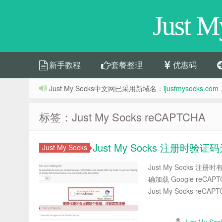
Just 
新手教程
套餐整理
优惠码
Just My Socks中文网已采用新域名：
ijustmysocks.com
标签：Just My Socks reCAPTCHA
Just My Socks 注册
Just My Socks
Just My Socks
确加载 Google r
Just My Socks reC
Just My S