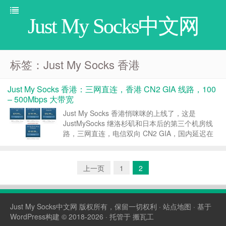
Just My Socks中文网
标签：Just My Socks 香港
Just My Socks 香港：三网直连，香港 CN2 GIA 线路，100
– 500Mbps 大带宽
Just My Socks 香港悄咪咪的上线了，这是
JustMySocks 继洛杉矶和日本后的第三个机房线
路，三网直连，电信双向 CN2 GIA，国内延迟在
50 毫秒左右，丢包率基本为 0，可选 100Mbps
和 500Mbps 两种带宽，速度非常快。当然 Just
My ...
上一页
1
2
Just My Socks中文网
版权所有，保留一切权利 ·
站点地图
· 基于
WordPress构建 © 2018-2026 · 托管于
搬瓦工