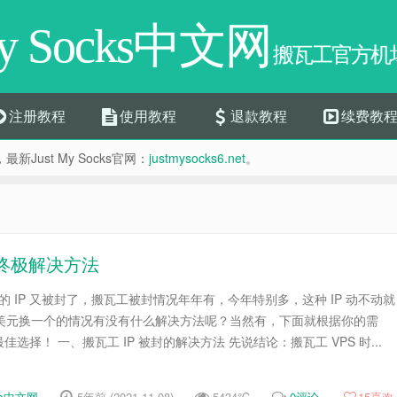
My Socks中文网
搬瓦工官方机场
注册教程
使用教程
退款教程
续费教
，最新Just My Socks官网：
justmysocks6.net
。
的终极解决方法
 的 IP 又被封了，搬瓦工被封情况年年有，今年特别多，这种 IP 动不动就
 美元换一个的情况有没有什么解决方法呢？当然有，下面就根据你的需
选择！ 一、搬瓦工 IP 被封的解决方法 先说结论：搬瓦工 VPS 时...
cks中文网
5年前 (2021-11-08)
5434℃
0评论
15
喜欢